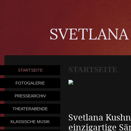
SVETLANA
STARTSEITE
STARTSEITE
FOTOGALERIE
PRESSEARCHIV
THEATERABENDE
Svetlana Kushne
KLASSISCHE MUSIK
einzigartige Sä