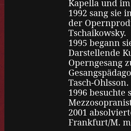
Kapella und im
1992 sang sie i
der Opernprodu
Tschaikowsky.
1995 begann si
Darstellende K
Operngesang zu
Gesangspädago
Tasch-Ohlsson.
1996 besuchte s
Mezzosopranist
2001 absolvier
Frankfurt/M. m